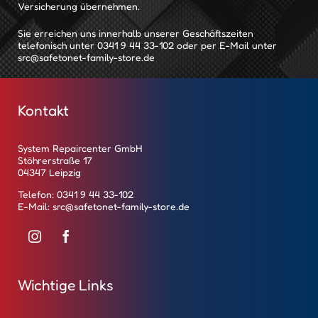
Versicherung übernehmen.
Sie erreichen uns innerhalb unserer Geschäftszeiten
telefonisch unter
0341 9 44 33-102
oder per E-Mail unter
src@safetonet-family-store.de
Kontakt
System Repaircenter GmbH
Stöhrerstraße 17
04347 Leipzig
Telefon:
0341 9 44 33-102
E-Mail:
src@safetonet-family-store.de
Wichtige Links
Instag
Faceb
ram
ook