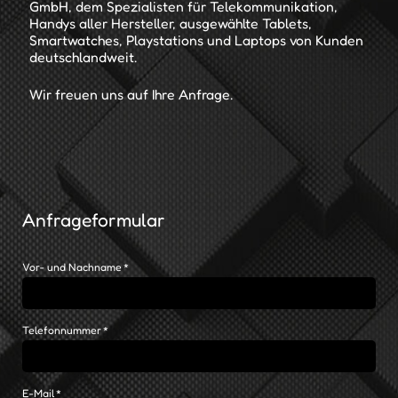
GmbH, dem Spezialisten für Telekommunikation,
Handys aller Hersteller, ausgewählte Tablets,
Smartwatches, Playstations und Laptops von Kunden
deutschlandweit.
Wir freuen uns auf Ihre Anfrage.
Anfrageformular
P
Vor- und Nachname
*
f
l
i
c
P
Telefonnummer
*
h
f
t
l
f
i
e
c
l
P
E-Mail
*
h